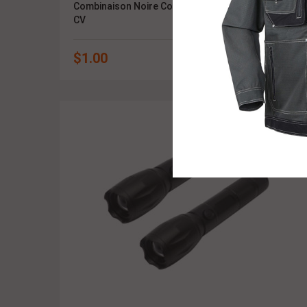
Combinaison Noire Coton, Polyester, Twill, CVC,
CV
$
1.00