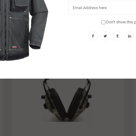
Harnais De Sécurité
$
1.00
Don't show this 