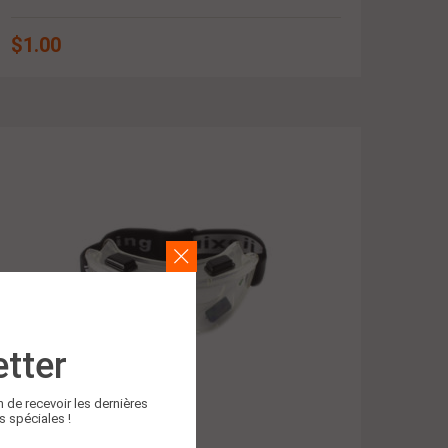
$
1.00
tter
n de recevoir les dernières
s spéciales !