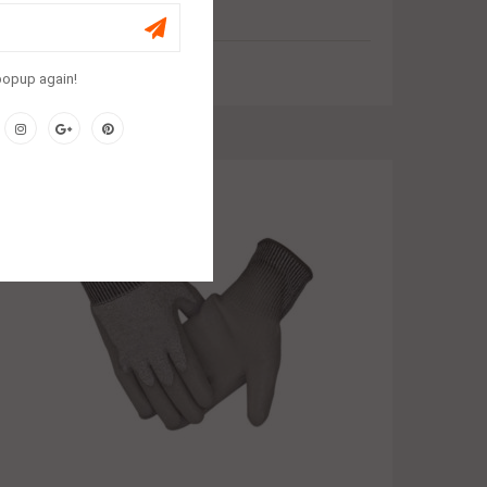
Lunette De Sécurité Nylon
$
1.00
popup again!