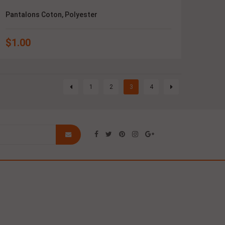
Pantalons Coton, Polyester
$
1.00
1
2
3
4