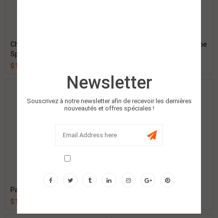
Chaussure De Sécurité
Chaussure De Sécurité Type
Sport
Bottines
$
1.00
$
1.00
Newsletter
Souscrivez à notre newsletter afin de recevoir les dernières
nouveautés et offres spéciales !
Don't show this popup again!
Pantalon Polyester Oxford
Pantalon Coton
$
1.00
$
1.00