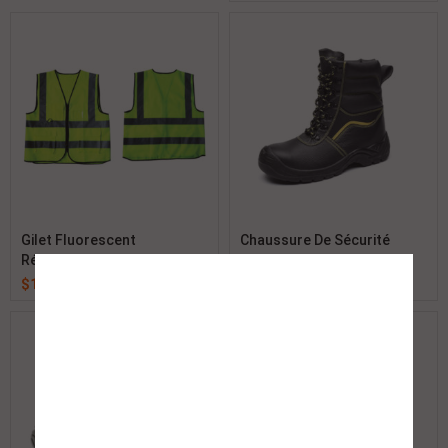
Gilet Fluorescent
Chaussure De Sécurité
Réflechissant Polyester
Botte Romaine
$
1.00
$
1.00