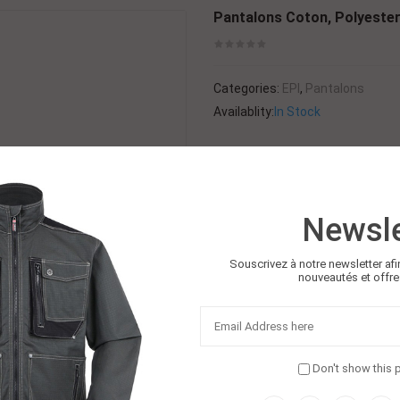
Pantalons Coton, Polyeste
Categories:
EPI
,
Pantalons
Availablity:
In Stock
NOM DU PRODUIT: PANTALON
MATÉRIEL: COTON, POLYESTER,
PERSONNALISE
TAILLE: XS- 5XL
Newsle
LOGO: PERSONNALISE
COULEUR: PERSONNALISEE
Souscrivez à notre newsletter afi
nouveautés et offre
$
1.00
Quantité
Ajouter Au 
Don't show this 