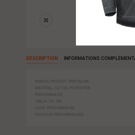
DESCRIPTION
INFORMATIONS COMPLÉMENT
NOM DU PRODUIT: PANTALON
MATÉRIEL: COTON, POLYESTER,
PERSONNALISE
TAILLE: XS- 5XL
LOGO: PERSONNALISE
COULEUR: PERSONNALISEE