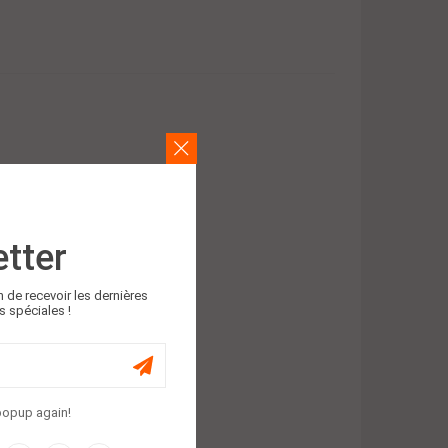
r
tter
n de recevoir les dernières
s spéciales !
Panier
popup again!