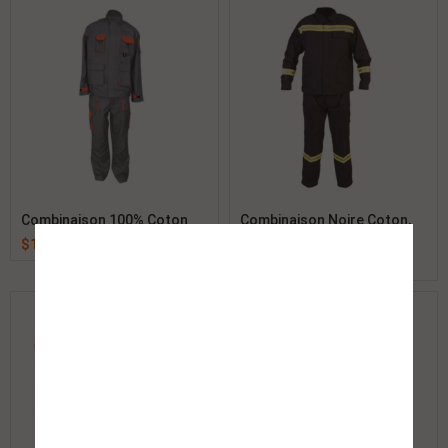
Combinaison 100% Coton
Combinaison Noire Coton,
Polyester, Twill, CVC, CV
$
1.00
$
1.00