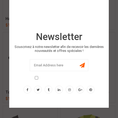
Harnais De Sécurité
Lunette De Sécurité Nylon
$
1.00
$
1.00
Newsletter
Souscrivez à notre newsletter afin de recevoir les dernières
nouveautés et offres spéciales !
Don't show this popup again!
Torches JD-1005
Kits Oreillette Camouflage
$
1.00
$
1.00