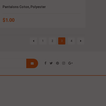
Pantalons Coton, Polyester
$
1.00
1
2
3
4