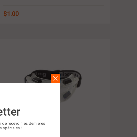
$
1.00
tter
n de recevoir les dernières
s spéciales !