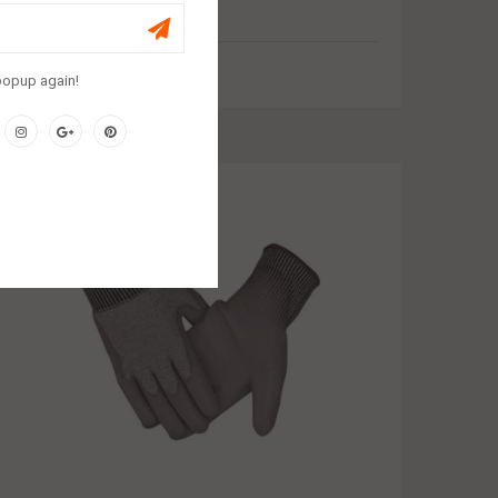
Lunette De Sécurité Nylon
$
1.00
popup again!