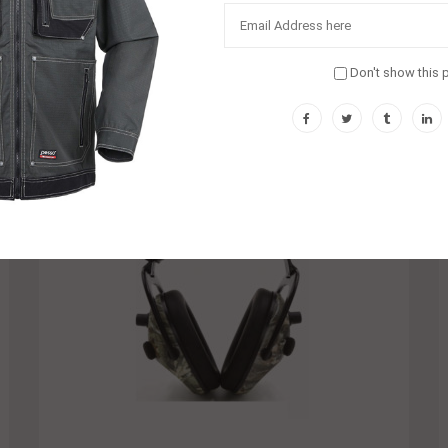
Harnais De Sécurité
$
1.00
Don't show this 