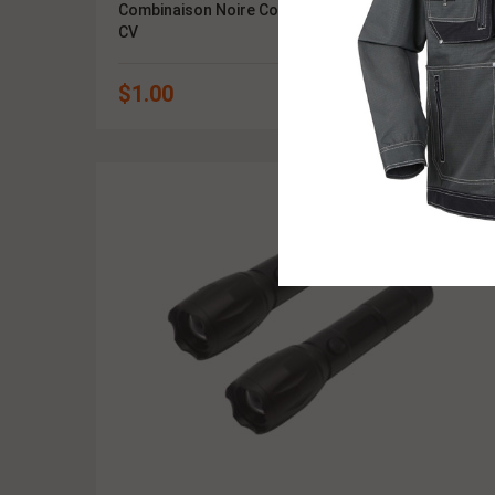
Combinaison Noire Coton, Polyester, Twill, CVC,
CV
$
1.00