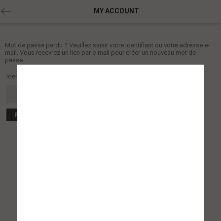
MY ACCOUNT
Mot de passe perdu ? Veuillez saisir votre identifiant ou votre adresse e-
mail. Vous recevrez un lien par e-mail pour créer un nouveau mot de
passe.
Identifiant ou e-mail
Réinitialisation du mot de passe