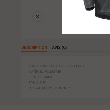
DESCRIPTION
AVIS (0)
NOM DU PRODUIT: GANT DE SECURITE
MATÉRIEL: POLYESTER
COULEUR: GRISE
TAILLE: 8-10
LONGUEUR (CM): 24 25 26 27