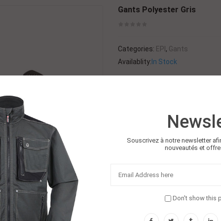
Gants Polyester Gris
Categories:
EPI
,
Gants
Availablity:
In Stock
NOM DU PRODUIT: GANT DE SECUR
MATÉRIEL: POLYESTER
COULEUR: GRISE
Newsle
TAILLE: 8-10
LONGUEUR (CM): 24 25 26 27
Souscrivez à notre newsletter afi
$
1.00
nouveautés et offre
Quantité
Ajouter Au 
Don't show this 