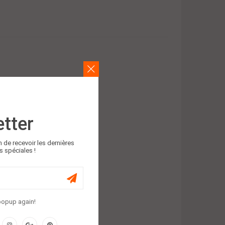
ITE
tter
n de recevoir les dernières
s spéciales !
Panier
popup again!