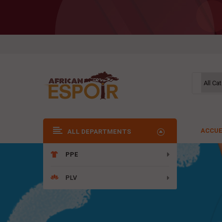
ACCUE
ALL DEPARTMENTS
PPE
PLV