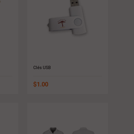
Clés USB
$
1.00