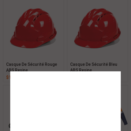
Casque De Sécurité Rouge
Casque De Sécurité Bleu
ABS Resine
ABS Resine
$
1.00
$
1.00