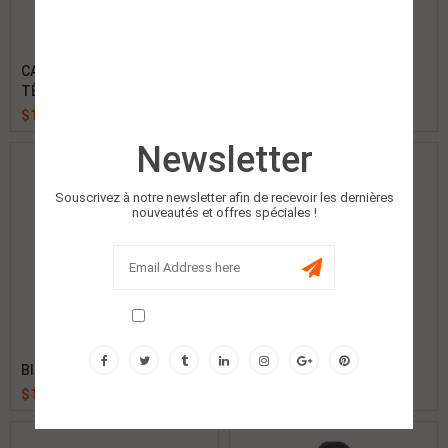
CASQUE DE SÉCURITÉ AVEC
Blouson Fluorescent
TÊTE LAMPE LED
Polyester
$
1.00
$
1.00
Newsletter
Souscrivez à notre newsletter afin de recevoir les dernières
nouveautés et offres spéciales !
Don't show this popup again!
Blouson Doux Coton
Pantalon Coton
$
1.00
$
1.00