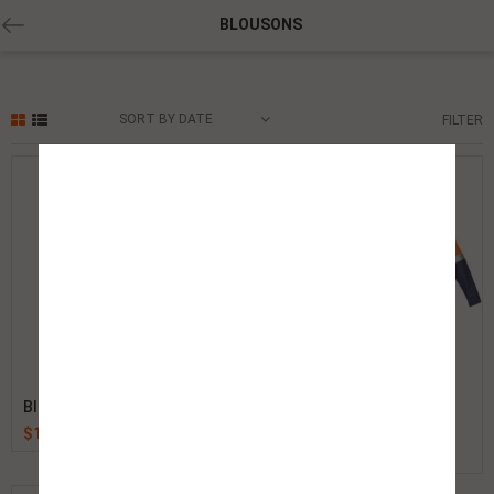
BLOUSONS
SORT BY DATE
FILTER
Blouson Doux Coton
Blouson Fluorescent
Polyester
$
1.00
$
1.00