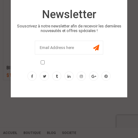
Newsletter
Souscrivez à notre newsletter afin de recevoir les dernières
nouveautés et offres spéciales !
Don't show this popup again!
Blouson Polyester
$
1.00
ACCUEIL
BOUTIQUE
BLOG
SOCIETE